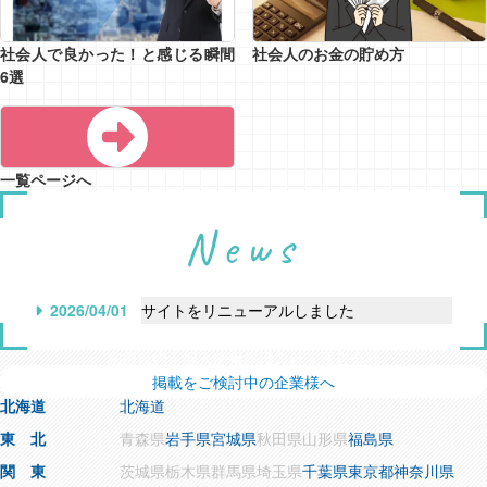
社会人で良かった！と感じる瞬間
社会人のお金の貯め方
6選
一覧ページへ
News
2026/04/01
サイトをリニューアルしました
利用規約
個人情報保護方針
運営会社
掲載をご検討中の企業様へ
北海道
北海道
東 北
青森県
岩手県
宮城県
秋田県
山形県
福島県
関 東
茨城県
栃木県
群馬県
埼玉県
千葉県
東京都
神奈川県