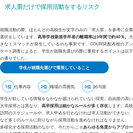
求人票だけで採用活動をするリスク
就職活動の際、ほとんどの高校生が文字のみの「求人票」を参考に企業
選択をしています。
高等学校新規学卒者の離職率は3年間で約40％。
きなミスマッチが発生しているのも事実です。COURSE配布校のアン
ケート調査によると、学生が就職先選びの際に重視するポイントは以下
の通りでした。
学生が就職先選びで重視していること
仕事内容
職場の
雰囲気
給与面
学生が欲している情報をなかなか届けられていない現実。自由度の高い
大卒採用とは異なり、
高卒採用は細かなルールが多く存在
します。高校
訪問のスケジュールや、求人申込を行わなければ求人活動ができない、
など多くのルールに則りながら採用活動を進めなければなりません。
多様化する採用活動のなかで、今だからこそ
あらゆる角度からアプロー