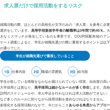
求人票だけで採用活動をするリスク
就職活動の際、ほとんどの高校生が文字のみの「求人票」を参考に企業
選択をしています。
高等学校新規学卒者の離職率は3年間で約40％。
きなミスマッチが発生しているのも事実です。COURSE配布校のアン
ケート調査によると、学生が就職先選びの際に重視するポイントは以下
の通りでした。
学生が就職先選びで重視していること
仕事内容
職場の
雰囲気
給与面
学生が欲している情報をなかなか届けられていない現実。自由度の高い
大卒採用とは異なり、
高卒採用は細かなルールが多く存在
します。高校
訪問のスケジュールや、求人申込を行わなければ求人活動ができない、
など多くのルールに則りながら採用活動を進めなければなりません。
多様化する採用活動のなかで、今だからこそ
あらゆる角度からアプロー