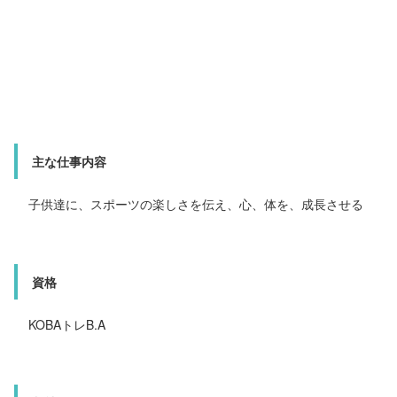
主な仕事内容
スポーツ教室（リーダー）
資格
KOBAトレA・B
主な仕事内容
主な仕事内容
子供達に、スポーツの楽しさを伝え、心、体を、成長させる
体操のコーチ、体幹トレーナー
メッセージ
資格
資格
KOBAトレB.A
KOBAトレB.A
入社のきっかけ