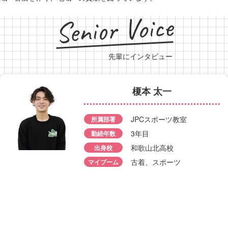
Senior Voice
先輩にインタビュー
榎本 太一
田中 羅
JPCスポーツ教室
所属部署
3年目
勤続年数
中谷 玲
所属部署
JPCスポーツ教室
和歌山北高校
出身校
勤続年数
3年目
所属部署
古着、スポーツ
マイブーム
JPCスポー
出身校
和歌山工業高校
勤続年数
4年目
バイク、ラーメン
出身校
マイブーム
和歌山北高校
き、音楽鑑賞
音楽、サウナ、
マイブーム
着、Netflix