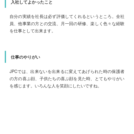
私は、元々古着部門で入社し、体操の経験もありませんでしたが、JPC事業立ち上げの際、事業部リーダーとして声をかけてもらい、チャレンジしてみました。 上司と部下の関係性、空気感が良く、オーナーも寄り添って一緒に考えてくれる。みんなが前向きに取り組んでくれる。固定概念にとらわれず、沢山チャレンジをさせてくれるので、自分でイベントなど企画を考え、実施できています。上司の方が行動をしっかり見ていてくれて評価もしてくれるので、やりがいを持って日々取り組めています。
入社してよかったこと
体を動かすことが好きで、子供達の成長に携われることに
かれて選びました。面接時の社長と社員間の暖かい雰囲気
自分の実績を社長は必ず評価してくれるというところ。全社
員、他事業の方との交流、月一回の研修、楽しく色々な経験
1日のスケジュール
いまでも忘れられません。
を仕事として出来ます。
・12：50頃 出社
・13：00 読書
・13：30 事務作業（会員情報打ち込みなど）
入社してよかったこと
・14：00 体幹トレーニング
仕事のやりがい
・14：45 授業打合せ
自分の考えや意見がしっかりと上司に発言、相談できる事や
他事業の上司からも他事業ならではの経験を活かしたアドバ
イスを気軽に頂けるので、ドンドン成長する機会がありま
・15：00 休憩
JPCでは、出来ないを出来るに変えてあげられた時の保護者
・15：35 授業準備
の方の喜ぶ顔、子供たちの喜ぶ顔を見た時、とてもやりがい
・16：30 1部授業
す。
・17：30 消毒作業 1部保護者の方に授業報告
を感じます。いろんな人を笑顔にしたいですね。
・17：45 2部授業
・18：45 消毒作業 2部保護者の方に授業報告 ストレッチ指導
・19：00 3部授業
・20：00 3部保護者の方に授業報告 ストレッチ指導
・20：15 4部授業
・21：15 4部の方に授業報告 教室内掃除 締め作業