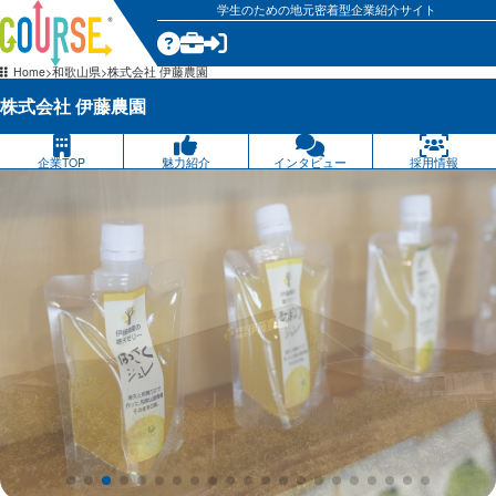
学生のための地元密着型企業紹介サイト
気になる
Home
和歌山県
株式会社 伊藤農園
株式会社 伊藤農園
企業TOP
魅力紹介
インタビュー
採用情報