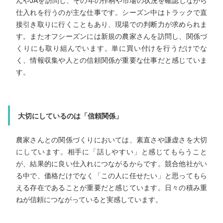
大学では農業や食品に関わる分野を学んでいたことも
その知識を活かせる仕事に就きたいと考えていました
山といえば梅とみかんですが、自分自身がみかんの方
だったこともあり、みかんに関わる仕事を中心に探
た。食べることが好きで、「つくる側」に携わりたい
仕入れを行うのが主な仕事です。シーズン中はトラックで直
接引き取りに行くこともあり、現場での判断力が求められま
す。またオフシーズンには新規の農家さんを訪問し、関係づ
くりにも取り組んでいます。単に買い付けを行うだけでな
く、情報収集や人との信頼関係が重要な仕事だと感じていま
たことがきっかけです。
す。
伊藤農園を選んだ理由
大切にしているのは「信頼関係」
企業を調べる中で、地元に根ざしながらも成長できる
あると感じたことが大きな決め手でした。実際に職業
ような機会に参加し、職場の雰囲気や仕事内容を知る
「ここで働きたい」という思いが強くなりました。地
農家さんとの関係づくりにおいては、素直さや謙虚さを大切
にしています。相手に「話しやすい」と感じてもらうこと
が、結果的に良い仕入れにつながるからです。競合他社がい
献できる仕事である点にも魅力を感じました。
る中で、価格だけでなく「この人に任せたい」と思ってもら
える存在であることが重要だと感じています。日々の積み重
ねが信頼につながっていると実感しています。
現在の仕事内容について