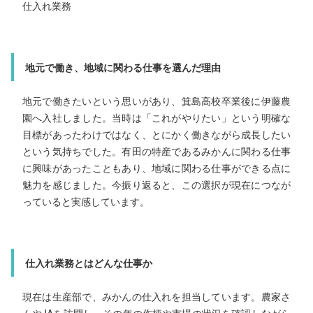
仕入れ業務
主な仕事内容
地元で働き、地域に関わる仕事を選んだ理由
加工品の製造
地元で働きたいという思いがあり、箕島高校卒業後に伊藤農
園へ入社しました。当時は「これがやりたい」という明確な
地元に戻って働こうと思った理由
目標があったわけではなく、とにかく働きながら成長したい
という気持ちでした。有田の特産であるみかんに関わる仕事
田辺高校卒業後は県外の大学へ進学しましたが、4
す中で「やっぱり自然が好きだな」と感じるように
た。都会での生活も経験しましたが、改めて地元和
境の良さを実感し、地元に戻って働きたいと思うよ
ました。地域に関わりながら仕事ができる点にも
に興味があったこともあり、地域に関わる仕事ができる点に
魅力を感じました。今振り返ると、この選択が現在につなが
っていると実感しています。
じ、和歌山での就職を決めました。
仕入れ業務とはどんな仕事か
現在は生産部で、みかんの仕入れを担当しています。農家さ
食品業界・みかんに興味を持ったきっかけ
んやJAを訪問し、その年の作柄や市場の状況を確認しながら