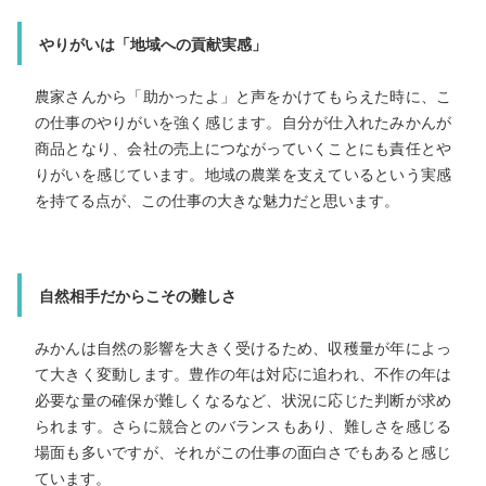
現在は生産部で、ジュースやジュレなどの加工品の製造
当しています。機械を使った作業が中心ですが、製品の
を左右する重要な工程でもあるため、常に集中して取り
でいます。無添加の商品を扱っていることもあり、異物
やミスが起きないよう細心の注意を払いながら作業して
やりがいは「地域への貢献実感」
農家さんから「助かったよ」と声をかけてもらえた時に、こ
の仕事のやりがいを強く感じます。自分が仕入れたみかんが
す。
商品となり、会社の売上につながっていくことにも責任とや
りがいを感じています。地域の農業を支えているという実感
を持てる点が、この仕事の大きな魅力だと思います。
仕事で大切にしていること
製造現場では一つのミスが全体に影響するため、丁寧さ
中力を大切にしています。会社として「チャレンジす
と」も重視されていますが、その中でも品質を守る意識
に持ち続けています。周囲と連携しながら、安全で安心
自然相手だからこその難しさ
みかんは自然の影響を大きく受けるため、収穫量が年によっ
て大きく変動します。豊作の年は対応に追われ、不作の年は
品づくりを意識して取り組んでいます。
必要な量の確保が難しくなるなど、状況に応じた判断が求め
られます。さらに競合とのバランスもあり、難しさを感じる
場面も多いですが、それがこの仕事の面白さでもあると感じ
メッセージ
ています。