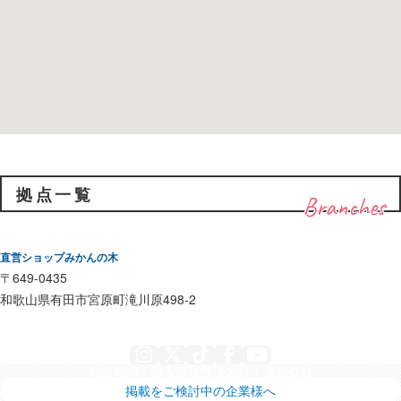
拠点一覧
Branches
直営ショップみかんの木
〒649-0435
和歌山県有田市宮原町滝川原498-2
Instagram
X
TikTok
Facebook
YouTube
利用規約
個人情報保護方針
運営会社
掲載をご検討中の企業様へ