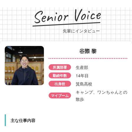
Senior Voice
先輩にインタビュー
谷際 黎
生産部
所属部署
14年目
勤続年数
松川 愛海
箕島高校
出身校
キャンプ、ワンちゃんとの
所属部署
生産部
マイブーム
散歩
勤続年数
2年目
出身校
田辺高校
マイブーム
ハンドメイド
主な仕事内容