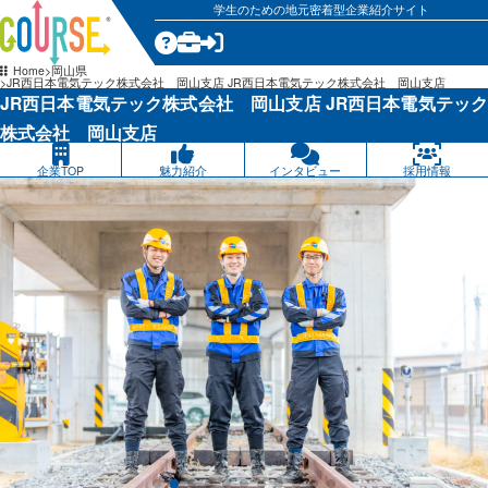
学生のための地元密着型企業紹介サイト
気になる
Home
岡山県
JR西日本電気テック株式会社 岡山支店 JR西日本電気テック株式会社 岡山支店
JR西日本電気テック株式会社 岡山支店 JR西日本電気テック
株式会社 岡山支店
企業TOP
魅力紹介
インタビュー
採用情報