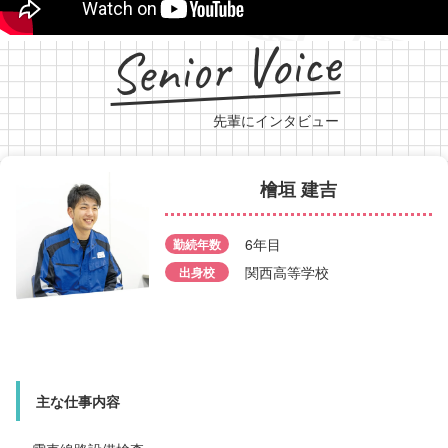
Senior Voice
先輩にインタビュー
檜垣 建吉
中田 直希
6年目
勤続年数
藤田 希
勤続年数
5年目
関西高等学校
出身校
勤続年数
7年目
出身校
岡山工業高等学校
出身校
笠岡工業高等学校
主な仕事内容
主な仕事内容
主な仕事内容
鉄道電気設備の検査業務、修繕工事、取替工事
鉄道電気設備の点検・保全管理