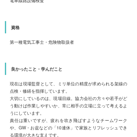
電車線路設備検査
資格
資格
資格
第一級陸上特殊無線技士
第二種電気工事士
第一種電気工事士
第一種電気工事士・危険物取扱者
良かったこと・学んだこと
良かったこと・学んだこと
良かったこと・学んだこと
通信部門での検査・保守業務を担当しています。
電気科を卒業し、地元の足を守る使命感に惹かれ入社しまし
た。
異常を未然に防ぐ検査には重い責任が伴いますが、不具合を見つ
現在は現場監督として、ミリ単位の精度が求められる架線の
当初は人間関係や仕事への不安もありましたが、年の近い先
輩が多く、移動中の車内でも気軽に相談できる温かい環境に
点検・修繕を指揮しています。
け出し、事故を未然に防げた瞬間に大きな安堵とやりがいを感じます。
大切にしているのは、現場目線。協力会社の方々や若手がど
救われました。
う動けば作業しやすいか、常に相手の立場に立って考えるよ
「一回のミスが事故に繋がる」という緊張感はありますが、
うにしています。
最近では職業意識が染み付き、プライベートで電車に乗っていても線路脇の設備に異変がないか気になってしまうほどです（笑）。
社会を支える手応えは十分です。
責任は重いですが、疲れを吹き飛ばすようなチームワーク
家賃補助などの福利厚生も手厚く、初めての一人暮らしも安
手厚い福利厚生にも支えられ、日々安心して技術を磨いています。
や、GW・お盆などの「10連休」で家族とリフレッシュでき
心してスタートできました。
る環境が大きな支えです。