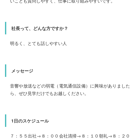
いことも質問しやすく、仕事に取り組みやすいです。
ことができます。
社長って、どんな方ですか？
社長って、どんな方ですか？
社長って、どんな方ですか？
会うと積極的に話しかけてくれて、話しやすい雰囲気です。
第一子が生まれる際に、当時はまだ前例がなかった男性社員の育児休暇取得をしました。時代の流れに合わせ柔軟な考えを持ち、社員のことを考えてくれる社長だと思います。
明るく、とても話しやすい人
メッセージ
メッセージ
メッセージ
就職活動は、将来にとって大きな起点となります。できるだ
け多くの会社説明会などに参加し、自分に合った会社を見つ
音響や放送などの弱電（電気通信設備）に興味がありました
ら、ぜひ見学だけでもお越しください。
けられるとよいと思います。
就活をする際に、給与や福利厚生を判断材料にする方もいると思いますが、「その会社で働く自分に自信が持てるか」「会社の企業理念に共感できるか」ということも大切な判断基準だと思います。
1日のスケジュール
1日のスケジュール
1日のスケジュール
７：５５出社→８：００会社清掃→８：１０朝礼→８：２０
ミーティング→８：３０図面及び仕様内容の確認→１２：０
７：５５出社→８：００会社清掃→８：１０朝礼→８：２０