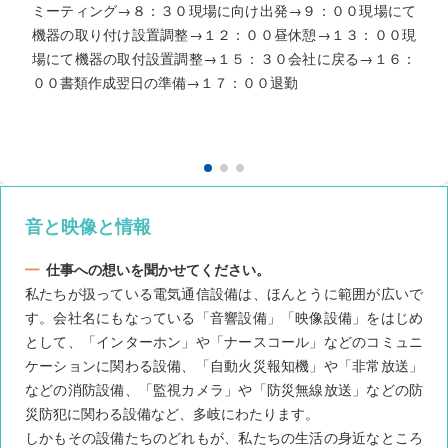
ミーティング→８：３０現場に向け出発→９：００現場にて
０昼休憩→１３：００現場調査・打合せ等→１７：００退勤
機器の取り付け設置調整→１２：００昼休憩→１３：００現
７：５０出社、８：００全員で会社清掃、８：１０朝礼→８：２０営業ミーティング→８：３０通常業務（メールチェック、見積作成、取引先訪問）→１２：００昼休憩→１３：００通常業務→１７：００退勤
場にて機器の取付設置調整→１５：３０会社に戻る→１６：
００書類作成翌日の準備→１７：００退勤
音と映像と情報
仕事への想いを聞かせてください。
私たちが扱っている電気通信設備は、ほんとうに範囲が広いで
す。会社名にもなっている「音響設備」「映像設備」をはじめ
として、「インターホン」や「ナースコール」などのコミュニ
ケーションに関わる設備、「自動火災報知機」や「非常放送」
などの消防設備、「監視カメラ」や「防災無線放送」などの防
災防犯に関わる設備など、多岐にわたります。
しかもその設備たちのどれもが、私たちの生活の身近なところ