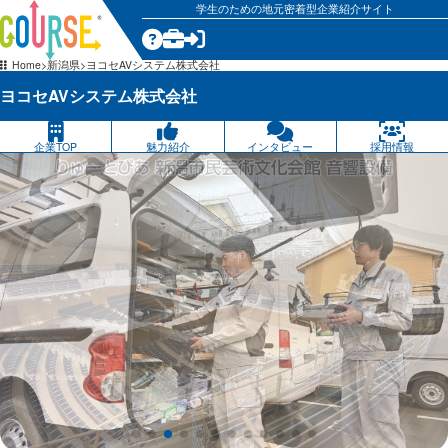
学生のための地元密着型企業紹介サイト
気になる
Home
新潟県
ヨコセAVシステム株式会社
ヨコセAVシステム株式会社
企業TOP
魅力紹介
インタビュー
採用情報