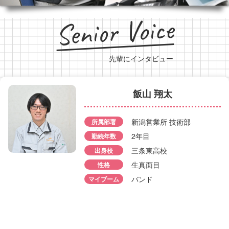
Senior Voice
先輩にインタビュー
飯山 翔太
河内 光樹
新潟営業所 技術部
所属部署
2年目
勤続年数
佐藤 壮
所属部署
新潟営業所 技術部
三条東高校
出身校
勤続年数
7年目
生真面目
性格
所属部署
新潟営業所 
出身校
新発田高校
バンド
勤続年数
マイブーム
7年目
性格
穏やか
出身校
新潟向陽高
マイブーム
釣り
性格
引っ込み思案
マイブーム
猫いじり