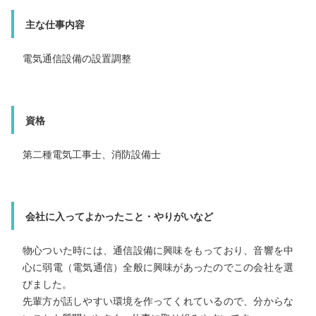
主な仕事内容
主な仕事内容
電気通信設備全般に関わる営業
主な仕事内容
電気通信設備の設置調整
電気通信設備の設置調整
資格
資格
第二種電気工事士
資格
第二種電気工事士、消防設備士
消防設備士
会社に入ってよかったこと・やりがいなど
会社に入ってよかったこと・やりがいなど
会社に入ってよかったこと・やりがいなど
高校卒業後、２年間電気システムを学ぶ学校に通い、弱電（電気通信）の仕事が自分に向いていると感じこの会社に決めました。
物心ついた時には、通信設備に興味をもっており、音響を中
地元、新潟で働きたいと考えていました。学校や病院など
公共性の高い分野での仕事が多いことに魅力を感じ、この
心に弱電（電気通信）全般に興味があったのでこの会社を選
びました。
社に決めました。
取引先からの信頼が厚い会社ですので、会社の一員であることの自覚や責任、誇りを持って取り組んでいます。営業として、お客様とのコミュニケーションを大切にし、信頼関係を築いていけることにやりがいを感じています。
先輩方が話しやすい環境を作ってくれているので、分からな
自分が携わった現場を見ると自分の仕事にやりがいを感じ