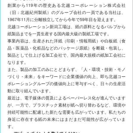
創業から119年の歴史ある北越コーポレーション株式会社
（旧：北越紀州製紙）のグループ会社の一員である当社は、
1967年11月に分離独立してから今年で59年目を迎えます。
北越コーポレーション新潟工場は、紙の原料となるパルプから
紙製品までを一貫生産する国内最大級の製紙工場です。
事業内容は、生産された洋紙（印刷・情報用紙）や白板紙（食
品・医薬品・化粧品などのパッケージ原紙）を断裁・包装し、
製品として仕上げる加工会社で、国内最大規模の紙加工会社に
なります。
また、製品の加工のみにとどまらず、「人・環境・技術・モノ
づくり・未来」をキーワードに企業価値の向上、即ち北越コー
ポレーショングループの価値向上に寄与すべく、日々の生産活
動に取り組んでいます。
最近は、電子媒体の普及によるペーパーレス化が進んでいます
が、一方で、プラスチック素材が紙へ切り替わるなど、環境や
持続可能性に配慮した新たな需要も広がっています。私たちの
身近に存在する紙の未来にはまだまだ可能性が広がっていま
す。