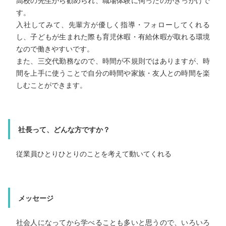
会社に入ってよかったこと・やりがいなど
高校の先生から勧められ、職場体験に伺ったのがきっかけで
地元開催の企業説明会で会社を知り、未経験の機械操作に
す。
味をもち、入社を決めました。
入社してみて、先輩方が優しく指導・フォローしてくれる
社内の雰囲気がよく、長く働いている先輩方が教えてくれ
し、子どもが生まれた際も育児休暇・有給休暇が取れる環境
ので、安心して仕事ができます。
なので働きやすいです。
重機を扱う仕事は男性のものというイメージでしたが、高校生の時に工場見学で女性もフォークリフト運転士として活躍するかっこいい姿を見て、男女問わずキャリアアップが出来る職場だと思い、入社を決めました。
三交代勤務ですが、シフトが決まっているので、予定が立
会社からの評価で給料が上がるのでやりがいがありま
また、三交代勤務なので、時間が不規則ではありますが、時
やすく、道路の混雑も避けられたりとメリットも多いです。
間を上手に使うことで自分の時間や家族・友人との時間を楽
趣味やプライベートの時間を大切にしたい方にピッタリの
また、有給休暇も取りやすいので、自分の時間やプライベートも充実できています！
社だと思います。
しむことができます。
社長って、どんな方ですか？
社長って、どんな方ですか？
社長って、どんな方ですか？
従業員のことをしっかり考えてくれるとても良い社長
作業環境改善に尽力してくれる従業員想いの社長
従業員ひとりひとりのことを考えて動いてくれる
メッセージ
メッセージ
メッセージ
社会に出ると勉強だけではなく、人とのコミュニケーションも大切になります。
私自身、学力があるわけでも学歴があるわけでもありませ
ん。この会社も未経験で、全く何もわからない状態で入社し
社会人になってから学べることも多いと思うので、いろいろ