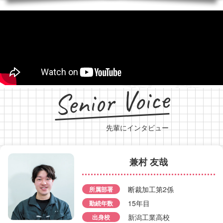
Senior Voice
先輩にインタビュー
兼村 友哉
速水 健也
断裁加工第2係
所属部署
15年目
勤続年数
田中 瑠
所属部署
巻取包装係
新潟工業高校
出身校