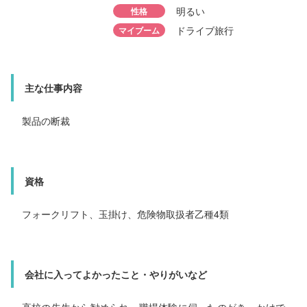
勤続年数
6年目
明るい
性格
所属部署
平判包装第2
出身校
新潟翠江高校
ドライブ旅行
勤続年数
マイブーム
10年目
人見知り、慣れれば
性格
出身校
新潟北高校
べり
性格
明るい
マイブーム
ゲーム
マイブーム
食べること、
主な仕事内容
主な仕事内容
製品の断裁
主な仕事内容
製品の包装
製品の包装、運搬
資格
資格
フォークリフト、玉掛け、危険物取扱者乙種4類
資格
フォークリフト、玉掛け
フォークリフト
会社に入ってよかったこと・やりがいなど
会社に入ってよかったこと・やりがいなど