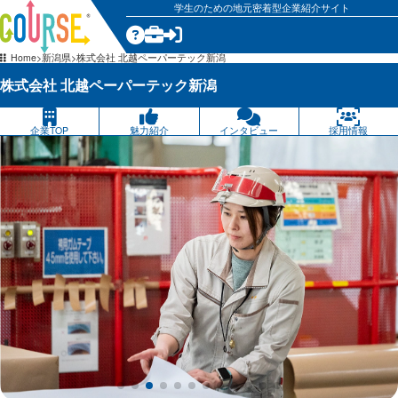
学生のための地元密着型企業紹介サイト
気になる
Home
新潟県
株式会社 北越ペーパーテック新潟
株式会社 北越ペーパーテック新潟
企業TOP
魅力紹介
インタビュー
採用情報