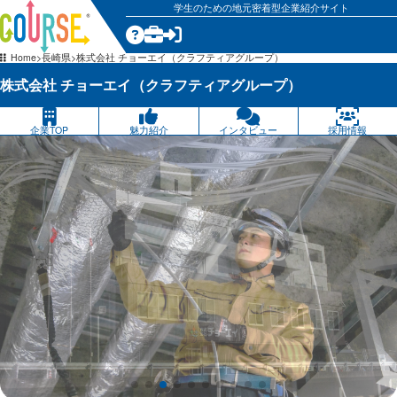
学生のための地元密着型企業紹介サイト
気になる
Home
長崎県
株式会社 チョーエイ（クラフティアグループ）
株式会社 チョーエイ（クラフティアグループ）
企業TOP
魅力紹介
インタビュー
採用情報