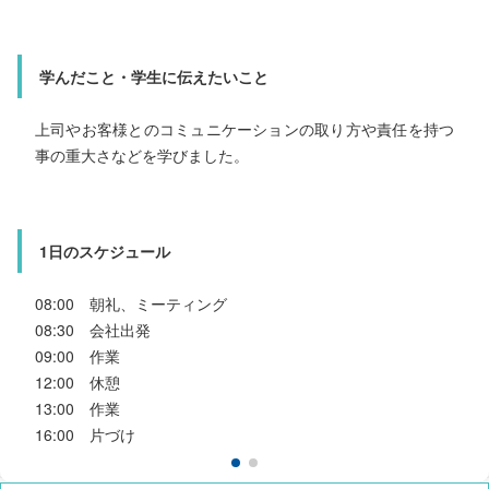
いて一緒に考えられるほど信頼と技術を高めたいです。
学んだこと・学生に伝えたいこと
学んだこと・学生に伝えたいこと
上司やお客様とのコミュニケーションの取り方や責任を持つ
事の重大さなどを学びました。
1番大きく学んだことは、1人じゃ仕事が仕事だけに留まらず
世の中、みんなが力を合わせないと回らないということで
す。
他業者との兼ね合いが上手くいかないと行程通りに進めるこ
1日のスケジュール
とができず、現場全体に遅れが生じることになります。
もっと細かくいうと、材料の配達が遅れるかどうかから影響
08:00 朝礼、ミーティング
が出るということです。
08:30 会社出発
このことから協力することがいかに大切か、その為に日頃か
ら周りの人とコミュニケーションを図り、良い関係が築ける
09:00 作業
12:00 休憩
ように努めています。
13:00 作業
16:00 片づけ