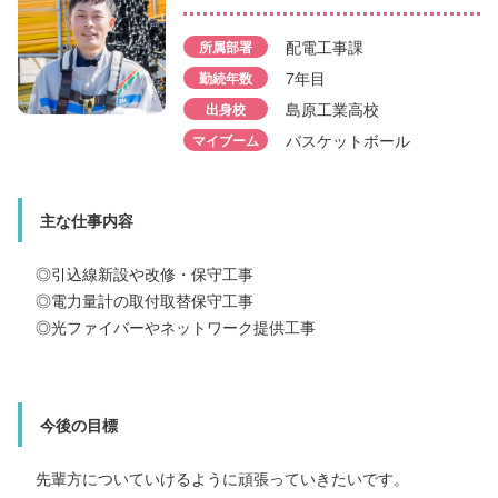
水谷 隆之介
配電工事課
所属部署
7年目
勤続年数
所属部署
電気工事課
勤続年数
島原工業高校
出身校
4年目
出身校
長崎工業高校
バスケットボール
マイブーム
マイブーム
バスケットボール
主な仕事内容
主な仕事内容
◎引込線新設や改修・保守工事
◎照明器具取付
◎電力量計の取付取替保守工事
◎道路照明・信号機の設置
◎光ファイバーやネットワーク提供工事
◎高圧受変電設備の更新工事
今後の目標
今後の目標
先輩方についていけるように頑張っていきたいです。
作業を任せてもらうためにまずは着実に知識と経験を積ん
で、今までは作業指示を受けていましたが、上司と施工につ