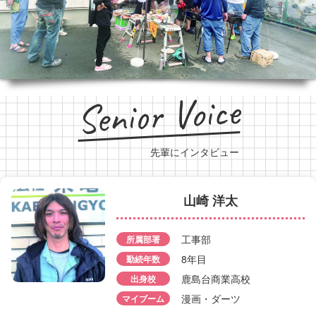
Senior Voice
先輩にインタビュー
山崎 洋太
澁谷 琉斐
工事部
所属部署
所属部署
工事部
8年目
勤続年数
勤続年数
8年目
鹿島台商業高校
出身校
出身校
南郷高校
漫画・ダーツ
マイブーム
マイブーム
書道・銃剣道