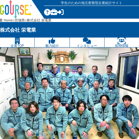
学生のための地元密着型企業紹介サイト
気になる
Home
宮城県
株式会社 栄電業
株式会社 栄電業
企業TOP
魅力紹介
インタビュー
採用情報