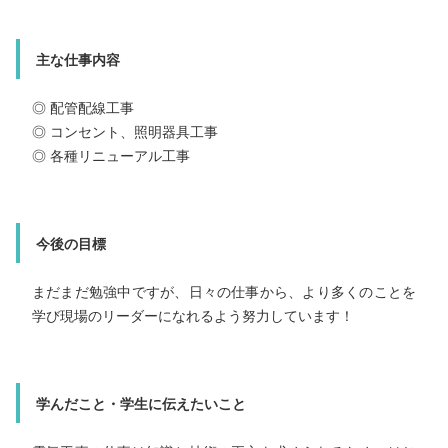
主な仕事内容
主な仕事内容
◎ 配管配線工事
◎ 配管配線工事
◎ コンセント、照明器具工事
◎ コンセント、照明器具工事
◎ 各種リニューアル工事
◎ 各種リニューアル工事
今後の目標
今後の目標
今後は様々な資格を取得し自分ができる仕事の幅を広げてい
きたいです。
まだまだ勉強中ですが、日々の仕事から、より多くのことを
学び現場のリーダーになれるよう努力しています！
学んだこと・学生に伝えたいこと
学んだこと・学生に伝えたいこと
電気工事は、数多くの現場で様々な内容の仕事ができます。
仕事の流れや現場の雰囲気に慣れるまで不安でしたが、社員
皆仲良く明るく仕事を教えてくれる職場なので楽しく働けて