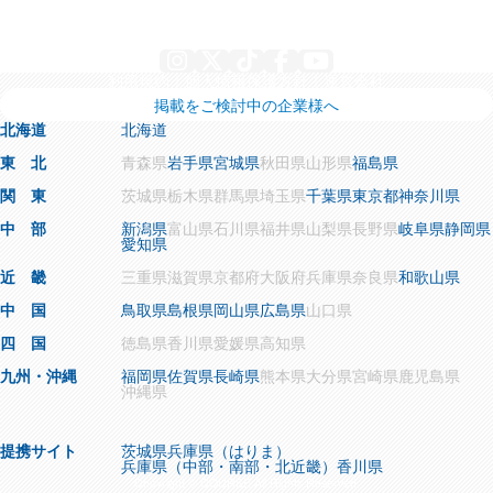
Instagram
X
TikTok
Facebook
YouTube
利用規約
個人情報保護方針
運営会社
掲載をご検討中の企業様へ
北海道
北海道
東 北
青森県
岩手県
宮城県
秋田県
山形県
福島県
関 東
茨城県
栃木県
群馬県
埼玉県
千葉県
東京都
神奈川県
中 部
新潟県
富山県
石川県
福井県
山梨県
長野県
岐阜県
静岡県
愛知県
近 畿
三重県
滋賀県
京都府
大阪府
兵庫県
奈良県
和歌山県
中 国
鳥取県
島根県
岡山県
広島県
山口県
四 国
徳島県
香川県
愛媛県
高知県
九州・沖縄
福岡県
佐賀県
長崎県
熊本県
大分県
宮崎県
鹿児島県
沖縄県
提携サイト
茨城県
兵庫県（はりま）
兵庫県（中部・南部・北近畿）
香川県
Copyright © COURSE All Rights Reserved.