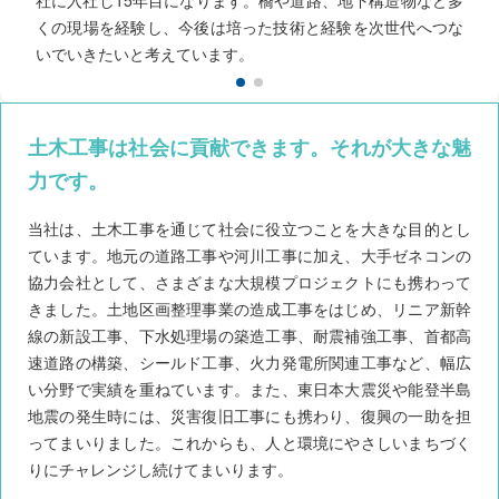
社に入社し15年目になります。橋や道路、地下構造物など多
くの現場を経験し、今後は培った技術と経験を次世代へつな
いでいきたいと考えています。
土木工事は社会に貢献できます。それが大きな魅
力です。
当社は、土木工事を通じて社会に役立つことを大きな目的とし
ています。地元の道路工事や河川工事に加え、大手ゼネコンの
協力会社として、さまざまな大規模プロジェクトにも携わって
きました。土地区画整理事業の造成工事をはじめ、リニア新幹
線の新設工事、下水処理場の築造工事、耐震補強工事、首都高
速道路の構築、シールド工事、火力発電所関連工事など、幅広
い分野で実績を重ねています。また、東日本大震災や能登半島
地震の発生時には、災害復旧工事にも携わり、復興の一助を担
ってまいりました。これからも、人と環境にやさしいまちづく
りにチャレンジし続けてまいります。