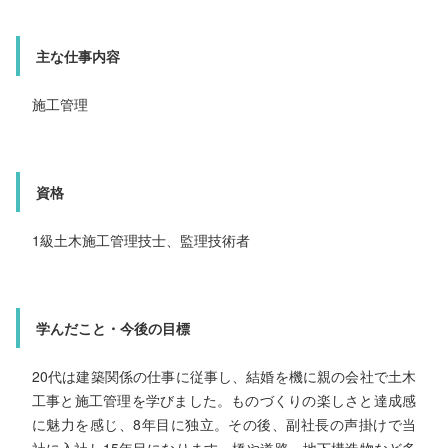
主な仕事内容
主な仕事内容
オペレーター
施工管理
資格
資格
職長・安全衛生責任者
大型自動車免許/車両系建設機械
1級土木施工管理技士、監理技術者
良かったこと・学んだこと
学んだこと・今後の目標
資格取得制度があり、積極的にチャレンジできる環境が整っ
ています。資格を増やすことで任される仕事の幅も広がり、
多様な業務に挑戦できます。重機や車両の操作に興味がある
人にとって、特に働きやすい会社です。私自身も制度を活用
20代は建築関係の仕事に従事し、結婚を機に親の会社で土木
工事と施工管理を学びました。ものづくりの楽しさと達成感
に魅力を感じ、8年目に独立。その後、副社長の声掛けで当
して多くの資格を取得し、スキルアップを実感しています。