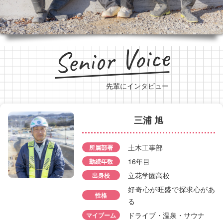
Senior Voice
先輩にインタビュー
三浦 旭
簑島 隆之
土木工事部
所属部署
所属部署
工事部
16年目
勤続年数
勤続年数
4年目
立花学園高校
出身校
出身校
中央農業高校
好奇心が旺盛で探求心があ
性格
性格
温厚
る
ドライブ・温泉・サウナ
マイブーム