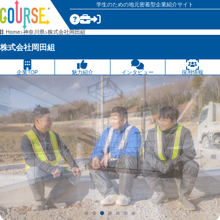
学生のための地元密着型企業紹介サイト
気になる
Home
神奈川県
株式会社岡田組
株式会社岡田組
企業TOP
魅力紹介
インタビュー
採用情報