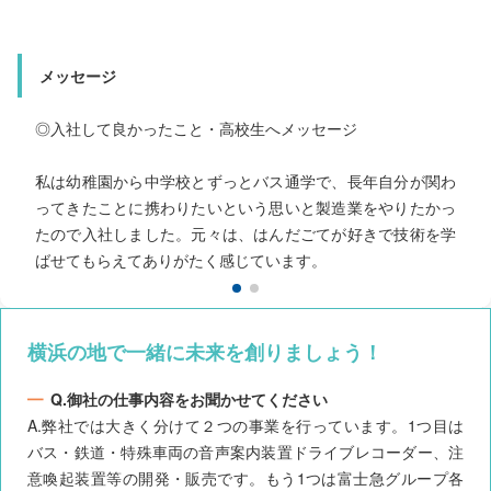
メッセージ
メッセージ
◎入社したきっかけ・仕事のやりがい
◎入社して良かったこと・高校生へメッセージ
趣味が旅行で、弊社の機器は日本全国で使われているので、
こんな地名があったんだ！とか、知っていた場所で使われて
いるときは情景を思い浮かべながら録音しています。日常を
私は幼稚園から中学校とずっとバス通学で、長年自分が関わ
ってきたことに携わりたいという思いと製造業をやりたかっ
つくっているなと感じるのがとても良かったです。
たので入社しました。元々は、はんだごてが好きで技術を学
ばせてもらえてありがたく感じています。
横浜の地で一緒に未来を創りましょう！
Q.御社の仕事内容をお聞かせてください
A.弊社では大きく分けて２つの事業を行っています。1つ目は
バス・鉄道・特殊車両の音声案内装置ドライブレコーダー、注
意喚起装置等の開発・販売です。もう1つは富士急グループ各