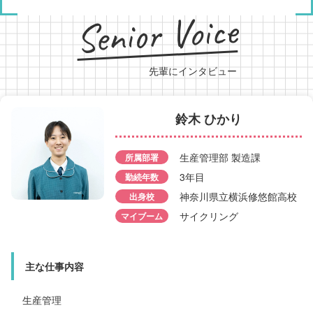
Senior Voice
先輩にインタビュー
鈴木 ひかり
佐々木 汰地
生産管理部 製造課
所属部署
所属部署
データ制作課
3年目
勤続年数
勤続年数
3年目
神奈川県立横浜修悠館高校
出身校
出身校
神奈川県立横浜商業高校
サイクリング
マイブーム
マイブーム
旅行
主な仕事内容
主な仕事内容
データ制作
生産管理