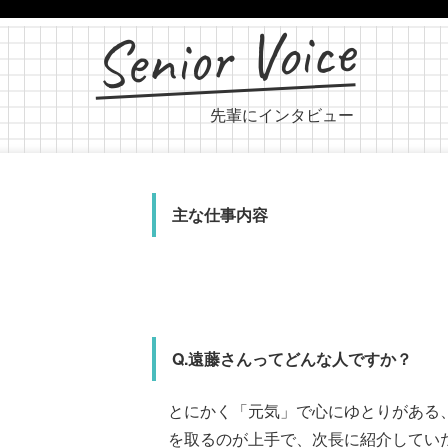
Senior Voice
先輩にインタビュー
主な仕事内容
主な仕事内容
主な仕事内容
主な
納入代行班
物流管理
自動車
物
出
出
Q.遠藤さんってどんな人ですか？
職場の雰囲気
資格
仕事の
入
資
資
とにかく「元気」で心にゆとりがある
自分は人と話すのがあま
ニケーションが取れるよ
フォークリフト
フォ
フォ
を取るのが上手で、次長に紹介してい