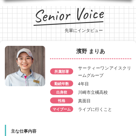
Senior Voice
先輩にインタビュー
濱野 まりあ
石川 美羽
サーティーワンアイスクリ
所属部署
所属部署
ミスタードーナツグルー
ームグループ
勤続年数
3年目
4年目
勤続年数
出身校
山梨県立笛吹高校
川崎市立橘高校
出身校
性格
マイペース
真面目
性格
マイブーム
音楽鑑賞
ライブに行くこと
マイブーム
主な仕事内容
主な仕事内容