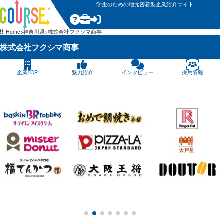
学生のための地元密着型企業紹介サイト
気になる
Home
神奈川県
株式会社フクシマ商事
株式会社フクシマ商事
企業TOP
魅力紹介
インタビュー
採用情報