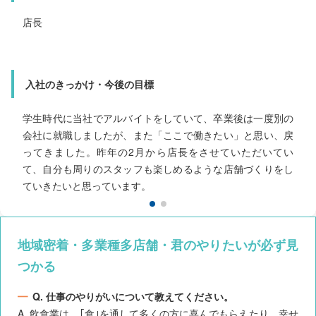
キャディットマネージャー
店長
入社のきっかけ・やりがい
入社のきっかけ・今後の目標
「ミスタードーナツで働いてみたい、一人暮らしをしてみた
い」と思い就職活動をしていた中で、当社の雰囲気がとても
良かったので入社を決めました。現在は時間帯責任者として
店舗の管理業務も任せていただいています。先日、店長の資
格試験にも合格し、店長を目指して日々勉強を続けながら成
学生時代に当社でアルバイトをしていて、卒業後は一度別の
会社に就職しましたが、また「ここで働きたい」と思い、戻
ってきました。昨年の2月から店長をさせていただいてい
長を実感しています。
て、自分も周りのスタッフも楽しめるような店舗づくりをし
ていきたいと思っています。
地域密着・多業種多店舗・君のやりたいが必ず見
つかる
Q. 仕事のやりがいについて教えてください。
A. 飲食業は、｢食｣を通して多くの方に喜んでもらえたり、幸せ