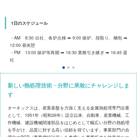
1日のスケジュール
1日のスケジュール
1日のスケジュール
・AM 8:30 出社、検査 ➡ 10:00 休憩 ➡ 10:10 作業開始 ➡
・AM 8:30 出社 ➡ 9:00 オペレーター業務 ➡ 12:00 昼休憩
12:00 昼休憩
・AM 8:30 出社、各炉点検 ➡ 9:00 操炉、段取り、梱包 ➡
・PM 13:00 検査 ➡ 15:00 休憩 ➡ 15:10 作業開始 ➡ 17:00
・PM 13:00 オペレーター業務 ➡ 16:45 退社
12:00 昼休憩
退社
・PM 13:00 操炉等再開 ➡ 16:30 業務引き継ぎ ➡ 16:45 退
社
新しい熱処理技術・分野に果敢にチャレンジしま
す
オーネックスは、産業基盤を力強く支える金属熱処理専門企業
として、1951年（昭和26年）設立以来、自動車、産業機械、工
作機械、建設機械関連部品をはじめとして幅広い分野の熱処理
を手がけ、品質に対する高い信頼を得ています。事業部門の合