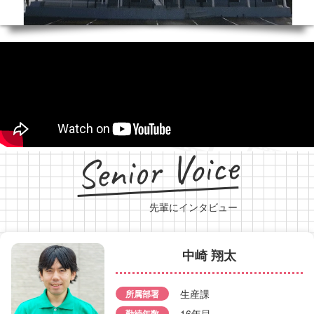
Senior Voice
先輩にインタビュー
中崎 翔太
袴塚 友
生産課
桜井 勇輝
所属部署
所属部署
品質保証課
16年目
勤続年数