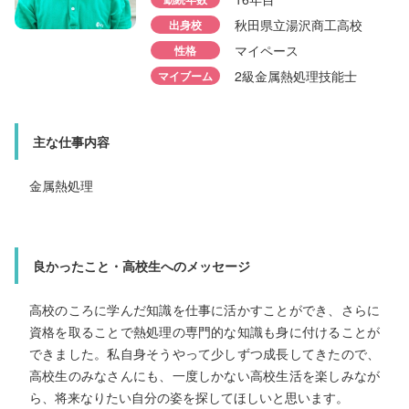
所属部署
生産課
勤続年数
2年目
秋田県立湯沢商工高校
出身校
勤続年数
6年目
出身校
厚木清南高校
マイペース
性格
出身校
光明学園相模原高
性格
慎重
2級金属熱処理技能士
マイブーム
性格
几帳面
マイブーム
音楽鑑賞
マイブーム
金属熱処理技能士
主な仕事内容
主な仕事内容
主な仕事内容
金属熱処理
熱処理・オペレーター
検査
入社のきっかけ・学んだこと
良かったこと・高校生へのメッセージ
学んだこと・職場の雰囲気
高校のころに学んだ知識を仕事に活かすことができ、さらに
硬さ試験機の使い方や熱処理の知識など、最初は分からない
ことばかりでしたが、入社してから少しずつできることが増
えてきました。困った時や分からない事があれば周りの先輩
資格を取ることで熱処理の専門的な知識も身に付けることが
できました。私自身そうやって少しずつ成長してきたので、
方がしっかりサポートしてくれるので、安心して働けます。
高校生のみなさんにも、一度しかない高校生活を楽しみなが
小さい頃からものづくりや体を動かすことが好きで、将来は一人でも多くの人を表ではなく陰で支えたいと思い、当社への入社を決めました。高校生のみなさんには、できるだけ早い段階で「自分は将来何をしたいのか」を考えて、周りの人の意見や体験談を聞いてみることをおすすめします。きっと進路を選ぶときの大きなヒントになると思います。
ら、将来なりたい自分の姿を探してほしいと思います。