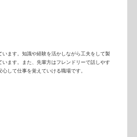
がい
する「紙付け」作業から仕事を覚えました。慣れるまで大変でし
えていただき、版のセットや色調整なども任されるようになりま
中心に営業活動を行い、先輩と同行しながら少しずつ仕事を覚えていきま
ではなく、ノベルティやイベント関連など幅広い提案を行い、お客様に喜
しずつできる仕事が増え、自身の成長を実感しています。
時に大きな達成感とやりがいを感じられる仕事です。
ています。知識や経験を活かしながら工夫をして製
ています。また、先輩方はフレンドリーで話しやす
安心して仕事を覚えていける職場です。