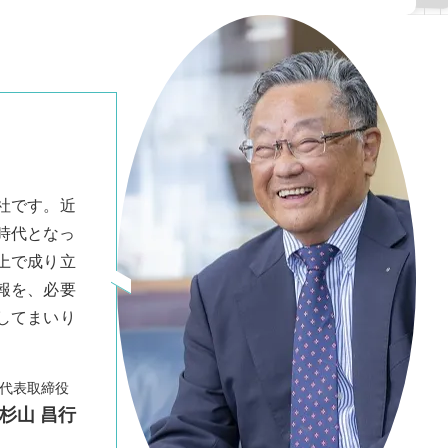
社です。近
時代となっ
上で成り立
報を、必要
してまいり
代表取締役
杉山 昌行