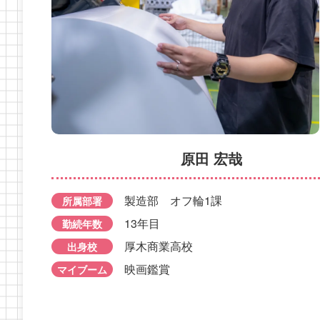
田中 藍
原田 宏哉
所属部署
営業部
所属部署
製造部 オフ輪1課
勤続年数
12年目
製造部 オフ輪1課
出身校
勤続年数
13年目
所属部署
二宮高
性格
出身校
陽気・
平塚商業高校
13年目
勤続年数
マイブーム
キャンプ
性格
のんびり
厚木商業高校
出身校
マイブーム
野球観戦
映画鑑賞
マイブーム