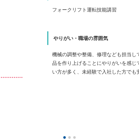
仕事内容・やり
フォークリフト運転技能講習
印刷用紙の機械をセット
たが、先輩方に丁寧に教
既存のお客様を
す。印刷物だけ
した。経験を重ねる中で少
んでいただけた
やりがい・職場の雰囲気
機械の調整や整備、修理なども担当し
色川 卓郎
斗
品を作り上げることにやりがいを感じ
い方が多く、未経験で入社した方でも
校
マイペース
・ゴルフ・ゲーム