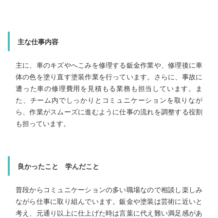
主な仕事内容
車の鈑金塗装は、事故やキズで傷んだ車を、見た目も気持
も元気にする仕事です。ドアやバンパーのヘコミを直し
り、色を丁寧に合わせて塗装し直したりと、細やかな作業
多いのが特徴です。「前よりきれい！」と喜んでもらえる
間がやりがい。手先を使うことが好きな人、ものづくりや
ザインに興味がある人にも向いている、男女問わず活躍で
主な仕事内容
主に、車のキズやへこみを修理する鈑金作業や、修理後に車
体の色を塗り直す塗装作業を行っています。さらに、事故に
遭った車の修理費用を見積もる業務も担当しています。ま
た、チーム内でしっかりとコミュニケーションを取りなが
る仕事です！
ら、作業がスムーズに進むように仕事の流れを調整する役割
も担っています。
資格
自動車検査員、上級自動車整備士（ガソリン、ディーゼル、
良かったこと 学んだこと
シャシ）中型自動車免許
普段からコミュニケーションの多い職場なので相談し楽しみ
ながら仕事に取り組んでいます。鈑金や塗装は芸術に近いと
考え、元通り以上に仕上げた時は言葉に代え難い満足感があ
良かったこと 学んだこと