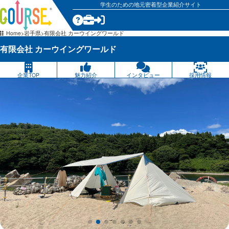
学生のための地元密着型企業紹介サイト
気になる
Home
岩手県
有限会社 カーウイングワールド
有限会社 カーウイングワールド
企業TOP
魅力紹介
インタビュー
採用情報