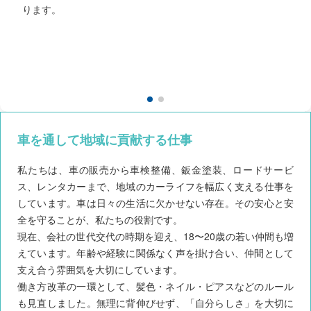
ります。
車の構造や仕組みが事細かくわかったこと。
一つ一つの部品、機関がどのような役割を果たし、それらが
繋がり自動車は動くんだと理解できた時は嬉しかった。
車を通して地域に貢献する仕事
私たちは、車の販売から車検整備、鈑金塗装、ロードサービ
ス、レンタカーまで、地域のカーライフを幅広く支える仕事を
しています。車は日々の生活に欠かせない存在。その安心と安
全を守ることが、私たちの役割です。
現在、会社の世代交代の時期を迎え、18〜20歳の若い仲間も増
えています。年齢や経験に関係なく声を掛け合い、仲間として
支え合う雰囲気を大切にしています。
働き方改革の一環として、髪色・ネイル・ピアスなどのルール
も見直しました。無理に背伸びせず、「自分らしさ」を大切に