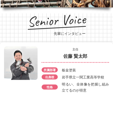
Senior Voice
先輩にインタビュー
主任
佐藤 賢太郎
鈑金スタッフ
岩間 敦
板金塗装
所属部署
所属部署
板金塗装
岩手県立一関工業高等学校
出身校
出身校
岩手県立一関工業高等学
明るい、全体像を把握し組み
性格
一度とのめり込むと深く
探究するタイプ。 失敗や
を恐れずまずはやってみ
立てるのが得意
性格
ともする。