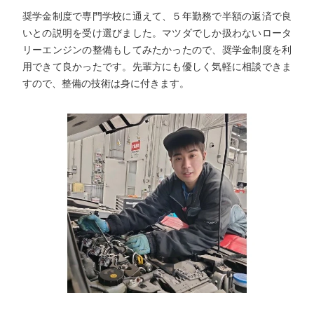
車に興味があったので、整備をやってみたいと思い、高卒で
入社しました。マツダ独自のロータリーエンジン技術や
SKYACTIV技術も興味がありました。知識がなくても、入社
後に研修センターでの研修や、年に何度もある講習で知識や
技術の向上をサポートしてくれます。スキルが上がるとより
高度な修理を信頼して任せてもらえ完了させたときの達成感
奨学金制度で専門学校に通えて、５年勤務で半額の返済で良
いとの説明を受け選びました。マツダでしか扱わないロータ
リーエンジンの整備もしてみたかったので、奨学金制度を利
用できて良かったです。先輩方にも優しく気軽に相談できま
すので、整備の技術は身に付きます。
は最高です。