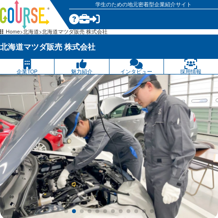
学生のための地元密着型企業紹介サイト
気になる
Home
北海道
北海道マツダ販売 株式会社
北海道マツダ販売 株式会社
企業TOP
魅力紹介
インタビュー
採用情報