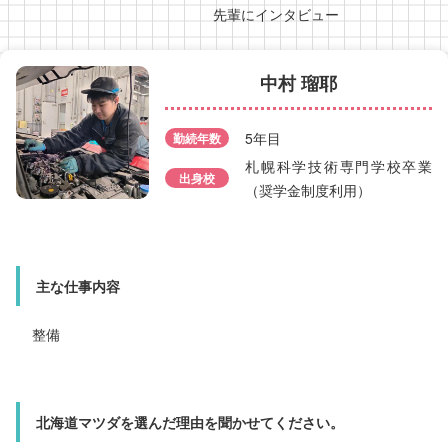
先輩にインタビュー
中村 瑠耶
市川 浩樹
5年目
勤続年数
勤続年数
札幌科学技術専門学校卒業
10年目
出身校
（奨学金制度利用）
札幌あすかぜ高等学校
出身校
（入社後に研修受講）
主な仕事内容
主な仕事内容
整備
整備
北海道マツダを選んだ理由を聞かせてください。
北海道マツダを選んだ理由を聞かせてください。