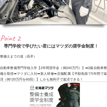
Point 2
専門学校で学びたい君にはマツダの奨学金制度！
整備士までの道（高卒）
自動車整備専門学校入学【2年間奨学金（例240万円）】➡2級自動車整
備士取得➡マツダに入社➡新人研修➡店舗配属【半額免除で5年間で返
済（例120万円を60回）】しかも無利子で返済できる！