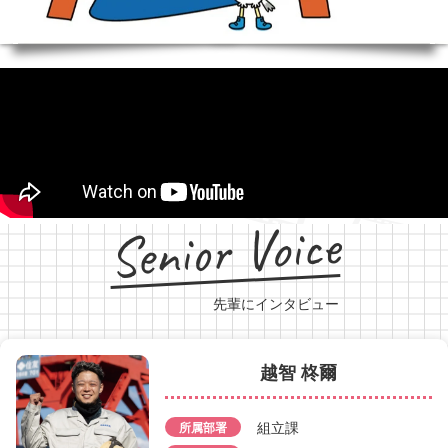
Senior Voice
先輩にインタビュー
越智 柊爾
井下 裕貴
組立課
所属部署