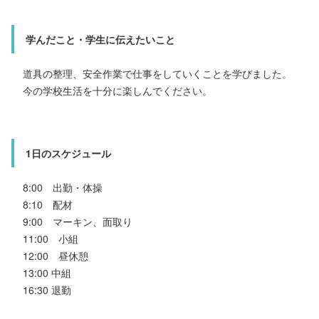
色々な形の鋼板を加熱して曲げる技術を学んでいます。試
錯誤しながらの作業で、モノづくりの楽しさがある仕事
主な仕事内容
学んだこと・学生に伝えたいこと
す。
－
道具の整理、安全作業で仕事をしていくことを学びました。
今の学校生活を十分に楽しんでください。
1日のスケジュール
仕事以外の楽しみ
8:00 出勤・体操・朝礼
社員旅行
1日のスケジュール
8:10 作業開始
12:00 昼休憩
私が入社してから韓国、北海道に行きました！普段あまり接点がない人達ともたくさんコミュニケーションが取れて楽しいです！
8:00 出勤・体操
13:00 作業再開
8:10 配材
14:30 完成品の自主検査
9:00 マーキン、面取り
14:45 担当検査員による完成検査
15:00 次の加工する鋼板を入れ替えて作業開始
11:00 小組
18:00 退勤
12:00 昼休憩
13:00 中組
16:30 退勤