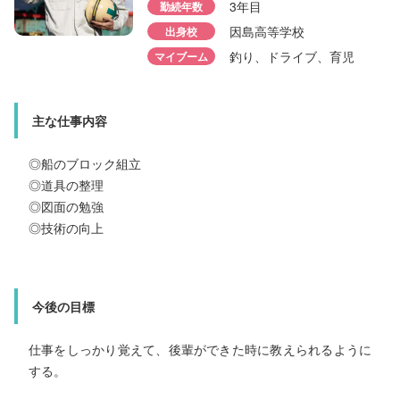
3年目
勤続年数
係長
所属部署
曲げ加工課
河尻 卓
因島高等学校
出身校
勤続年数
2年目
釣り、ドライブ、育児
マイブーム
出身校
香川県立高瀬高等学
所属部署
業務管理部 総
マイブーム
筋トレ
主な仕事内容
◎船のブロック組立
主な仕事内容
◎道具の整理
◎鋼板の曲げ加工
◎図面の勉強
◎技術の向上
今後の目標
今後の目標
様々な鋼板を加工できるようになりたい。
仕事をしっかり覚えて、後輩ができた時に教えられるように
する。
学んだこと・学生に伝えたいこと