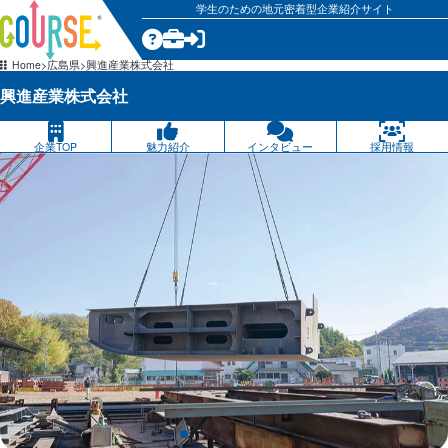
学生のための地元密着型企業紹介サイト
気になる
Home
広島県
興進産業株式会社
興進産業株式会社
企業TOP
魅力紹介
インタビュー
採用情報