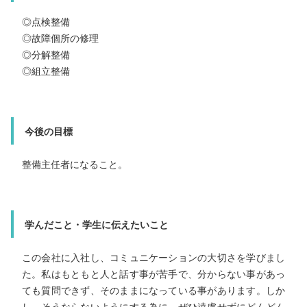
◎点検整備
◎来客応対
◎電話応対
◎故障個所の修理
◎書類作成
◎分解整備
主な仕事内容
◎伝票処理
◎組立整備
今後の目標
今後の目標
仕事以外の楽しみ
確実性と迅速な対応を意識しながら、自己肯定感を高め、よ
アニメやYouTubeを観る
整備主任者になること。
り良い業務、接客を提供する。
昼休憩に好きなアニメや映画を観たりしてリラックスしています。
学んだこと・学生に伝えたいこと
学んだこと・学生に伝えたいこと
接客において大事な応対マナー、臨機応変な対応力、お客様
が何を伝えたいのか理解できることが大事なポイントだと感
じました。自分の思うように出来ず、つまずく事もあり大変
な時もありますが、それ以上に楽しく！やりがいを感じ！
この会社に入社し、コミュニケーションの大切さを学びまし
た。私はもともと人と話す事が苦手で、分からない事があっ
ても質問できず、そのままになっている事があります。しか
し、そうならないようにする為に、ぜひ遠慮せずにどんどん