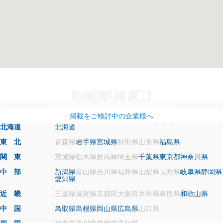
Instagram
X
TikTok
Facebook
YouTube
利用規約
個人情報保護方針
運営会社
掲載をご検討中の企業様へ
北海道
北海道
東 北
青森県
岩手県
宮城県
秋田県
山形県
福島県
関 東
茨城県
栃木県
群馬県
埼玉県
千葉県
東京都
神奈川県
中 部
新潟県
富山県
石川県
福井県
山梨県
長野県
岐阜県
静岡県
愛知県
近 畿
三重県
滋賀県
京都府
大阪府
兵庫県
奈良県
和歌山県
中 国
鳥取県
島根県
岡山県
広島県
山口県