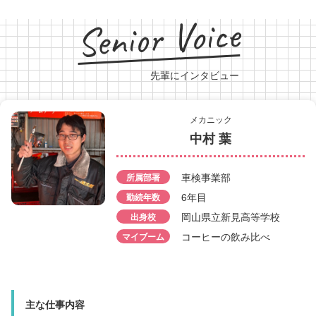
Senior Voice
先輩にインタビュー
メカニック
中村 葉
フロント受付
福島 幸紀
村上 龍
車検事業部
所属部署
所属部署
車検事業部
所属部署
6年目
勤続年数
営業事業部
勤続年数
6年目
岡山県立新見高等学校
出身校
出身校
戸手高等学校
コーヒーの飲み比べ
マイブーム
音楽を聴くこと、空を
マイブーム
こと
主な仕事内容
主な仕事内容