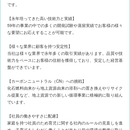
です。
【永年培ってきた高い技術力と実績】
59年の事業の中での多くの開発試験や蒸留実績でお客様の様々
な要望にお応えすることが可能です。
【様々な業界に顧客を持つ安定性】
当社は様々な業界で永年多くの取引実績があります。品質や技
術力をベースにお客様の信頼を獲得しており、安定した経営基
盤ができています。
【カーボンニュートラル（CN）への挑戦】
化石燃料由来から地上資源由来の溶剤への置き換えやリサイク
ル提案など、地上資源での新しい循環事業に積極的に取り組ん
でいます。
【社員の働きやすさに配慮】
家庭を持つ社員のため育児に関する社内のルールの見直しを進
め、子育てをしながら働くことが当たり前の環境の整備に取り