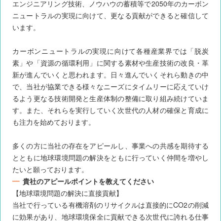
エンジニアリング技術、ノウハウの蓄積等で2050年のカーボン
ニュートラルの実現に向けて、更なる貢献ができると確信して
います。
カーボンニュートラルの実現に向けて各種産業界では「脱炭
素」や「資源の循環利用」に関する素材や生産技術の改良・革
新が進んでいくと思われます。日々進んでいくそれら動きの中
で、当社が協業できる様々なニーズにタイムリーに応えていけ
るよう更なる技術開発と生産体制の整備に取り組み続けていま
す。また、それらを実行していく次世代の人材の確保と育成に
も注力を始めております。
多くの方に当社の存在をアピールし、事業への共感を期待する
とともに地球環境問題の解決をともに行っていく仲間を増やし
たいと願っております。
貴社のアピールポイントを教えてください
【地球環境問題の解決に直接貢献】
当社で行っている有機溶剤のリサイクルは直接的にCO2の削減
に効果があり、地球環境保全に貢献できる次世代に誇れる仕事