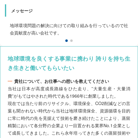
社会人にとって挑戦する気持ちが大切です。失敗を恐れず
色々チャレンジしてみてください。
メッセージ
地球環境問題の解決に向けての取り組みを行っているので社
会貢献度が高い会社です。
地球環境を良くする事業に携わり 誇りを持ち生
き生きと働いてもらいたい
貴社について、お仕事への想いを教えてください
当社は日本が高度成長路線をひた走り、”大量生産・大量消
費”がもてはやされた時代である1966年に創業しました。
現在では当たり前のリサイクル、環境保全、CO2削減などの言
葉も聞かれない時代から当社は地球環境保全、資源循環を目的
に常に時代の先を見据えて技術を磨き続けたことにより、蒸留
精製において各分野の企業より一目置かれる業界No.1企業とし
て成長してきました。これら永年培ってきた多くの蒸留技術や