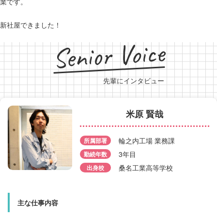
業です。
新社屋できました！
Senior Voice
先輩にインタビュー
米原 賢哉
中野 礼人
輪之内工場 業務課
所属部署
3年目
勤続年数
所属部署
輪之内工場 製造課
桑名工業高等学校
出身校
勤続年数
3年目
出身校
大垣工業高等学校
マイブーム
筋トレ
主な仕事内容