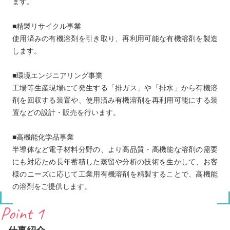
ます。
■精製リサイクル事業
使用済みの有機溶剤を引き取り、再利用可能な有機溶剤を製造
します。
■環境エンジニアリング事業
工場等生産現場にて発生する「排ガス」や「排水」から有機溶
剤を回収する装置や、使用済み有機溶剤を再利用可能にする装
置などの設計・販売を行います。
■高機能化学品事業
半導体など電子材料分野の、より高品質・高機能な溶剤の需要
にも対応ため長年蓄積した蒸留や分析の技術を生かして、お客
様のニーズに応じて工業用有機溶剤を精製することで、高機能
の溶剤をご提供します。
Point 1
仕事紹介