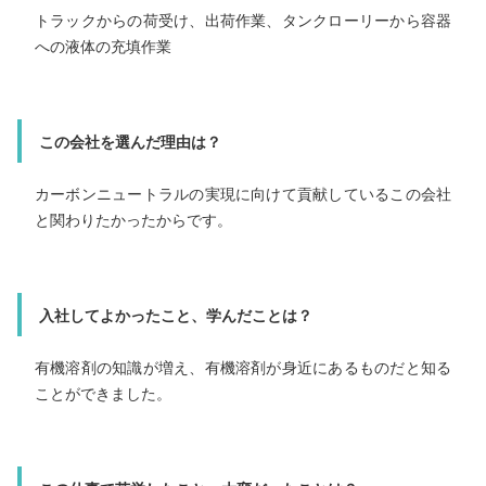
トラックからの荷受け、出荷作業、タンクローリーから容器
への液体の充填作業
主な仕事内容
蒸留塔のオペレーター業務
この会社を選んだ理由は？
カーボンニュートラルの実現に向けて貢献しているこの会社
この会社を選んだ理由は？
と関わりたかったからです。
環境問題への意識が高く、高いリサイクル技術があり企業
安定性と将来性があると感じたため。
入社してよかったこと、学んだことは？
入社してよかったこと、学んだことは？
有機溶剤の知識が増え、有機溶剤が身近にあるものだと知る
ことができました。
仕事を通して自分の成長を実感できる機会が多いことです。