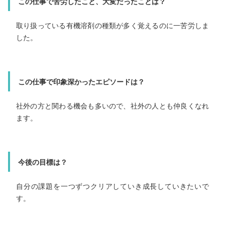
この仕事で苦労したこと、大変だったことは？
この仕事で苦労したこと、大変だったことは？
取り扱っている有機溶剤の種類が多く覚えるのに一苦労しま
複数の案件を同時に進めるスケジュール管理です。
した。
この仕事で印象深かったエピソードは？
この仕事で印象深かったエピソードは？
急なシステムトラブルに対応したことです。
社外の方と関わる機会も多いので、社外の人とも仲良くなれ
ます。
今後の目標は？
日々の業務を通して知識と経験を積み、より正確なスピード
今後の目標は？
感のある仕事ができるようになりたいです。
自分の課題を一つずつクリアしていき成長していきたいで
す。
メッセージ