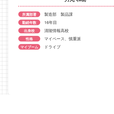
所属部署
製造
勤続年
所属部署
製造部 製品課
勤続年数
5年目
出身校
製造部 製品課
所属部署
勤続年数
2年目
出身校
清陵情
性格
16年目
勤続年数
出身校
岩瀬農業高校
性格
マイブー
明るい
清陵情報高校
マイブーム
性格
出身校
忍耐力がある
ドライ
マイブーム
筋トレ、睡眠
マイペース、慎重派
性格
ドライブ
マイブーム