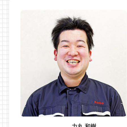
伊藤 悠
所属部
力丸 和樹