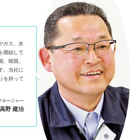
やガス、水
を開始して
国、韓国、
す。当社に
りを持って
マネージャー
高野 建治