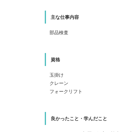
主な仕事内容
主な仕事内容
主な仕事内
部品検査
主
バルブの組立て
溶接作業
部品
資格
良かったこと・学んだこ
資格
良か
玉掛け
高校時代に職場見学をし
社後は、自分の仕事が形
につけ、少しずつ任され
溶接（TN-F、T
クレーン
最初は
を実感
地
は
て
危
フォークリフト
いたと
切さも学びました。
良かったこと・
を感
良
古川 陽介
渡辺 舞
最初は溶接の知
ようになりまし
感を味わってい
もの
てい
え方
良かったこと・学んだこと
小松 実祐
横田 聡
所属部署
所属部署
太
製造部 資材課
技術部
署