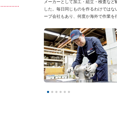
製造部 資材課
勤続年数
勤続年数
メーカーとして加工・組立・検査など
2年目
3年目
部 部品課
と感じ
数
り高まりました
4年目
出身校
出身校
長沼高校（現：須賀川創英館高校）
郡山高校
した。毎日同じものを作るわけではな
光南高校
性格
性格
よく笑う性格
真面目、温厚
ープ会社もあり、何度か海外で作業を
報高校
マイブーム
マイブーム
穏やか
子供とのサイクリング
カラオケ、バイクでツーリング
ム
、楽天家
映画鑑賞、旅行
ブ