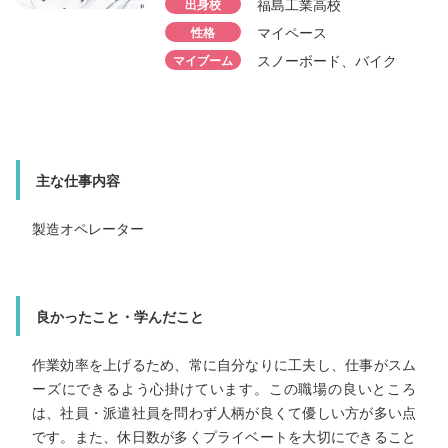
所属部署
福島工業高校
出身校
事業企画部 購
勤続年数
3年目
所属部署
所属部署
出身校
伊達（保原）高校
管理部 人事総
管理部 人事総
勤続年数
2年目
マイペース
性格
出身校
勤続年数
勤続年数
福島工業高校
4年目
3年目
性格
出身校
真面目
伊達高校
出身校
出身校
性格
スノーボード、バイク
マイブーム
明るい
福島工業高校
松韻学園福島高
性格
マイブーム
アニメ鑑賞
明るい、話し好き
性格
マイブーム
スポーツ観戦
マイペース
性格
映画鑑賞、旅行、
マイブーム
マイブーム
明るく元気、人と話すことが好き
音楽鑑賞
賞
マイブーム
スノーボード・映画鑑賞・温泉巡り
主な仕事内容
主な仕事内容
主な仕事内容
主な仕事内容
主な仕事内容
主な仕事内容
書類作成、社員研修の提案・実施、技能実習生の受け
企業説明会の参加、工場見学対応、出前授業対応、消防
サンプル品の評価、新商品の立ち上げ
備
検収業務、登録申請書類作成
製造オペレーター
の点検・管理
製造オペレーター
良かったｔこと・学んだこと
良かったこと・学んだこと
良かったこと・学んだこと
良かったこと・学んだこと
良かったこと・学んだこと
良かったこと・学んだこと
仕事で心掛けているのは、苦手なことにも積極的に挑戦す
ことです。苦手なままにせず、少しずつ慣れていくことで
自分のスキルを広げることができます。また、分からない
とは周囲に質問することで、理解を深めるだけでなく、コ
転職で福島太陽誘電に入社しました。小さい頃から人と話
のが好きで、担当の小学生の工場見学説明や、中学生の出
授業、高校生の企業説明会は、自分を活かせる仕事であり
最初は分からないことばかりでしたが、何事も積極的に質
することで解消でき、自分の成長につなげることができま
た。人と話すことが好きで高校時代に学んだPCスキルを活
せる仕事なので、やりがいを感じています。温かい人柄の
仕事で心掛けていることは、分からないことがあれば遠慮せ
ずにきちんと聞くことです。分からないことを放置せず質問
することで、円滑なコミュニケーションが取れ、自分の理解
を深め成長につながります。また、質問を通じて、周囲との
作業効率を上げるため、常に自分なりに工夫し、仕事がスム
以前より楽しく仕事ができています。
ーズにできるよう心掛けています。この職場の良いところ
ュニケーション力を高めることにもつながっています。
今後もたくさんの人と関わりながら成長し、会社へ貢献した
が多いので働くのが楽しく充実しています。
は、社員・派遣社員を問わず人柄が良くて優しい方が多い点
最初は分からないことが多く不安でしたが、経験を重ねるうちにできることが増え、やりがいを感じています。それが自信につながり、充実した日々を送れています。コミュニケーションも円滑に取れており、1日1日が充実しています。毎日を大切にしながら、さらに成長していきたいです。
いと思います。
関係を良好に保つこともできるため大切にしています。
です。また、休日数が多くプライベートを大切にできること