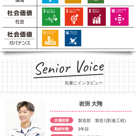
Senior Voice
先輩にインタビュー
岩渕 大翔
野田 将悟
有戸 速斗
製造部 製造1課(後工程)
所属部署
引地 美乃梨
所属部署
製造部 製造1課（後工程
3年目
勤続年数
佐藤 優聖
菅野 瑞希
所属部署
技術部 技術2課
勤続年数
3年目