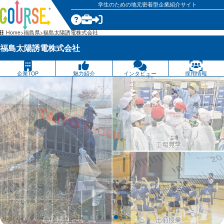
学生のための地元密着型企業紹介サイト
気になる
Home
福島県
福島太陽誘電株式会社
福島太陽誘電株式会社
企業TOP
魅力紹介
インタビュー
採用情報