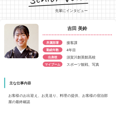
先輩にインタビュー
吉田 美鈴
水野 佑香
奥田 康平
接客課
所属部署
所属部署
フロント課
4年目
勤続年数
所属部署
フロント課
勤続年数
9年目
勤続年数
須賀川創英館高校
出身校
6年目
出身校
石川高校
出身校
田村高校
スポーツ観戦、写真
マイブーム
音楽を聴く事、映画、ド
マイブーム
マイブーム
ゲーム、漫画集め
マ鑑賞
主な仕事内容
主な仕事内容
主な仕事内容
お客様のチェックイン、
お客様のお出迎え、お見送り、料理の提供、お客様の宿泊部
チェックアウトを中心としたフロント業務
お客様のお出迎え、お見送り、客室・食事会場へのご案内
屋の最終確認