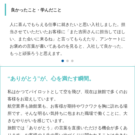
良かったこと・学んだこと
良かったこと・学んだこと
良かったこと・学んだこと
お客様とお話ができる仕事がしたいと思い入社しました。た
くさんのお客様と接するこの仕事は知らなかった多くの知識
を学ぶことができ、お話できるのもすごく楽しいです。お客
様に「ありがとう」と言っていただけることが嬉しく、また
人に喜んでもらえる仕事に就きたいと思い入社しました。担
当させていただいたお客様に「また吉田さんに担当してほし
い、また会いに来るね」と言ってもらえたり、アンケートに
人と会話する仕事に就きたいという想いから、この職場を選びました。フロントでお客様と接するうち早口の癖も改善されました。認識のズレがないよう落ち着いて説明し、お客様に納得いただいた時にやりがいを感じます。自分の成長を実感できるこの仕事に就けて良かったと思います。
喜んでいただけるように頑張ろうと思えます。
お褒めの言葉が書いてあるのを見ると、入社して良かった、
もっと頑張ろうと思えます。
“ありがとう”が、心を満たす瞬間。
私はかつてパイロットとして空を飛び、現在は旅館で多くのお
客様をお迎えしています。
航空業界も旅館業も、お客様が期待やワクワクを胸に訪れる場
所です。そんな明るい気持ちに包まれた職場で働くことに、大
きなやりがいを感じています。
旅館では「ありがとう」の言葉を直接いただける機会が多くあ
ります。お客様の人生の思い出づくりに関われることは大きな