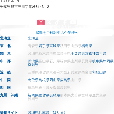
〒289-2714
千葉県旭市三川字篠堆6143-12
Instagram
X
TikTok
Facebook
YouTube
利用規約
個人情報保護方針
運営会社
掲載をご検討中の企業様へ
北海道
北海道
東 北
青森県
岩手県
宮城県
秋田県
山形県
福島県
関 東
茨城県
栃木県
群馬県
埼玉県
千葉県
東京都
神奈川県
中 部
新潟県
富山県
石川県
福井県
山梨県
長野県
岐阜県
静岡県
愛知県
近 畿
三重県
滋賀県
京都府
大阪府
兵庫県
奈良県
和歌山県
中 国
鳥取県
島根県
岡山県
広島県
山口県
四 国
徳島県
香川県
愛媛県
高知県
九州・沖縄
福岡県
佐賀県
長崎県
熊本県
大分県
宮崎県
鹿児島県
沖縄県
提携サイト
茨城県
兵庫県（はりま）