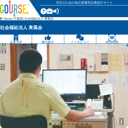
学生のための地元密着型企業紹介サイト
気になる
Home
千葉県
社会福祉法人 東風会
社会福祉法人 東風会
企業TOP
魅力紹介
インタビュー
採用情報