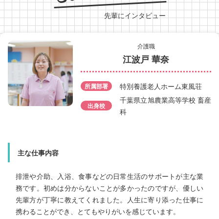
先輩にインタビュー
介護職
介護職
江波戸 華奈
椎名 永真
特別養護老人ホーム東風荘
所属部署
特別養護老人ホーム東風荘
所属部署
千葉県立旭農業高等学校 畜産
里館
出身校
科
敬愛大学八日市場高等学校 
出身校
通科
主な仕事内容
主な仕事内容
入浴や食事など、日常生活に不自由のある方の援護をするお
仕事をしています。コミュニケーション能力が身に付いたこ
とや、自分にも相手にも負担のかからない介護の技術や体の
排泄や介助、入浴、食事などの日常生活のサポートが主な業
務です。初めは分からないことが多かったのですが、優しい
先輩方が丁寧に教えてくれました。人生に寄り添った仕事に
使い方などを学ぶ機会が多く、日々成長を実感しています。
携わることができ、とてもやりがいを感じています。