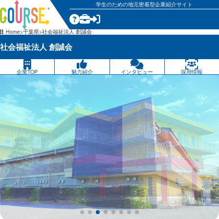
学生のための地元密着型企業紹介サイト
気になる
Home
千葉県
社会福祉法人 創誠会
社会福祉法人 創誠会
企業TOP
魅力紹介
インタビュー
採用情報