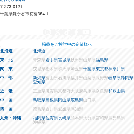
〒273-0121
千葉県鎌ケ谷市初富354-1
Instagram
X
TikTok
Facebook
YouTube
利用規約
個人情報保護方針
運営会社
掲載をご検討中の企業様へ
北海道
北海道
東 北
青森県
岩手県
宮城県
秋田県
山形県
福島県
関 東
茨城県
栃木県
群馬県
埼玉県
千葉県
東京都
神奈川県
中 部
新潟県
富山県
石川県
福井県
山梨県
長野県
岐阜県
静岡県
愛知県
近 畿
三重県
滋賀県
京都府
大阪府
兵庫県
奈良県
和歌山県
中 国
鳥取県
島根県
岡山県
広島県
山口県
四 国
徳島県
香川県
愛媛県
高知県
九州・沖縄
福岡県
佐賀県
長崎県
熊本県
大分県
宮崎県
鹿児島県
沖縄県