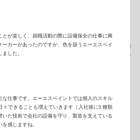
の製造
い
理由
ことが楽しく、就職活動の際に設備保全の仕事に興
ションを大切にしていると思います。若手から管理職含めて年齢
に接している社員が多いと思います。私は皆さんに仕事を教える
立って話を聞き、理解し、お互いに信頼できる関係を築いていき
た塗料は建物・家電・自動車など幅広い製品に使われており、必要不可欠
メーカーがあったのですが、色を扱うエーエスペイ
学の際に挨拶が飛び交い活気ある現場に惹かれ入社しました。入社前は塗料の
知らなかったのですが、働きだしてから世の中の多くの物に当社の塗料が使わ
しました。
かな生活を陰ながら支えているということが大きなやりがいだと思ってい
とを知り、驚くと同時に誇らしくなりました。
問に思ったことは遠慮なくなんでも聞いてください！
魅力
と野球部があることを魅力に感じています。会社に食堂があり、定食・カレー
の種類も豊富で300円程度で美味しい食事が食べられるのでとても満足してい
会社に野球部があり、野球経験の有無・部署・年齢に関係なくスポーツを楽し
主な仕事です。エーエスペイントでは個人のスキル
が働くイメージをしにくいかと思いますが、少しでも興味を持てる仕事を
い会社に入社をすると良いと思います。塗料の製造は慣れれば難しくあり
社３か月で慣れることができ、半年で完璧に覚えることができました。優
備して待っています！入社にあたって不安なこともあると思いま
る環境を整えているので楽しいことも大変な場面も一緒に乗り越
日々できることも増えていきます（入社後に3 種類
磨いた技術で会社の設備を守り、製造を支えている
きます。野球部出身の方には最高だと思います！
いを感じますね。
る先輩が多いので、人間関係は心配しなくても大丈夫です！