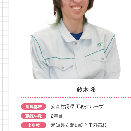
課長
鈴木 希
所属
横井 
所属部署
生産部
勤続年
勤続年数
5年目
出身
安全防災課 工務グループ
所属部署
所属部署
生産部 製造2課
出身校
私立 
マイブー
勤続年数
2年目
28年目
勤続年数
マイブーム
車いじ
出身校
名古屋市立工業高校
愛知県立愛知総合工科高校
出身校