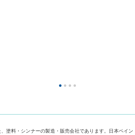
1日のスケ
8：3
9：00 ～ 
12：00 ～ 
13：00 ～ 
16：00 ～ 
17：0
した、塗料・シンナーの製造・販売会社であります。日本ペイン