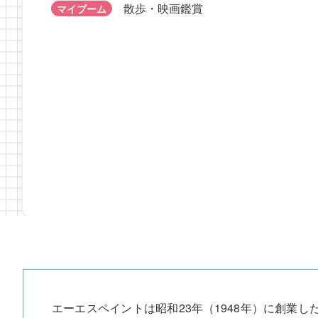
マイブーム
旅行・食べ歩き
散歩・映画鑑賞
マイブーム
エーエスペイントは昭和23年（1948年）に創業