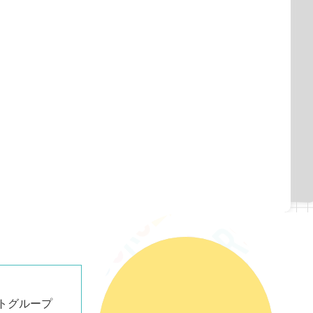
ジュール
0 出勤
12：00 現場作業
13：00 昼休憩
16：00 現場作業
17：00 片付け・掃除
0 退勤
トグループ