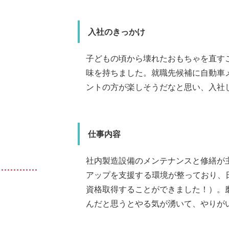
塗料の製造
塗料
入社のきっかけ
会社の雰囲気
仕事のやりが
入社
子どもの頃から壊れたおもちゃを直す
会社全体でコミュニケー
に関係なくフレンドリー
立場なので相手の立場に
当社で製造し
味を持ちました。就職先候補に自動車
工場見
を全く
ものです。
ントの方が楽しそうだなと思い、入社
人々の彩り豊
いるこ
たいと思っています。疑
す。
仕事内容
会社の
平林 大地
筒井 海
メッセージ
メッセージ
部署
福利厚生
麺類など
す。また
大介
社内製造設備のメンテナンスと修繕が
生産部 製造4課
 製造1課
数
私もそうでした
選び、家から近
ません。私は入
働きがいのある職場を準
すが、なんでもすぐ聞け
8年目
アップを支援する環境が整っており、
校
私立 名古屋工業高校
資格取得することができました！）。
ことがで
名古屋たちばな高校
ム
えましょう！
筋トレ・ゴルフ・野球・BBQ
んだと思うとやる気が湧いて、やりが
しく教えてくださ
り